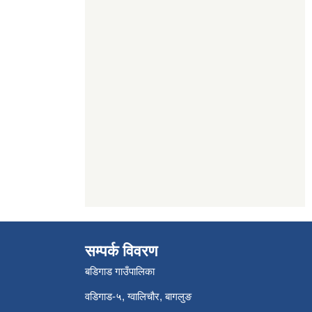
सम्पर्क विवरण
बडिगाड गाउँपालिका
वडिगाड-५, ग्वालिचौर, बागलुङ