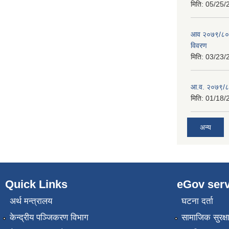
मिति:
05/25/
आव २०७९/८०को
विवरण
मिति:
03/23/
आ.व. २०७९/८०
मिति:
01/18/
अन्य
Quick Links
eGov serv
अर्थ मन्त्रालय
घटना दर्ता
केन्द्रीय पञ्जिकरण विभाग
सामाजिक सुरक्ष