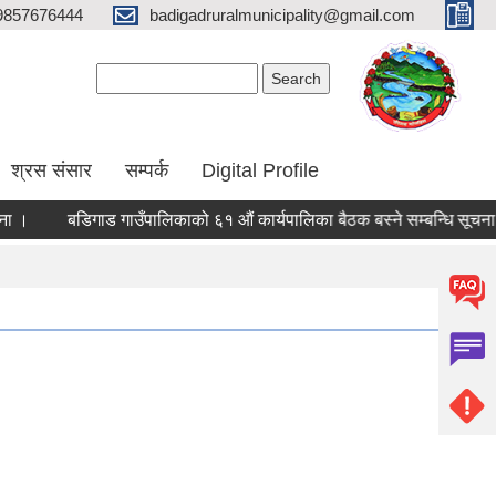
9857676444
badigadruralmunicipality@gmail.com
Search form
Search
श्रस संसार
सम्पर्क
Digital Profile
ा ।
बडिगाड गाउँपालिकाको ६१ औं कार्यपालिका बैठक बस्ने सम्बन्धि सूचना 