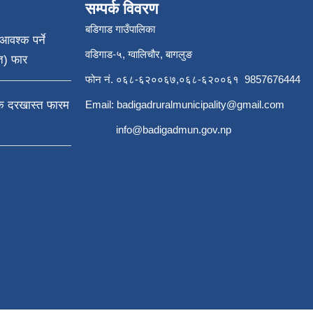
सम्पर्क विवरण
बडिगाड गाउँपालिका
आवश्क पर्ने
वडिगाड-५, ग्वालिचौर, बागलुङ
त) फार
फोन नं. ०६८-६२००६७,०६८-६२००६१ 9857676444
्क दरखास्त फारम
Email:
badigadruralmunicipality@gmail.com
info@badigadmun.gov.np