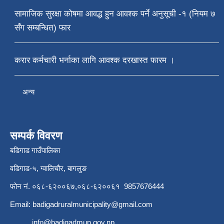
सामाजिक सुरक्षा कोषमा आवद्ध हुन आवश्क पर्ने अनुसूची -१ (नियम ७
सँग सम्बन्धित) फार
करार कर्मचारी भर्नाका लागि आवश्क दरखास्त फारम ।
अन्य
सम्पर्क विवरण
बडिगाड गाउँपालिका
वडिगाड-५, ग्वालिचौर, बागलुङ
फोन नं. ०६८-६२००६७,०६८-६२००६१ 9857676444
Email:
badigadruralmunicipality@gmail.com
info@badigadmun.gov.np