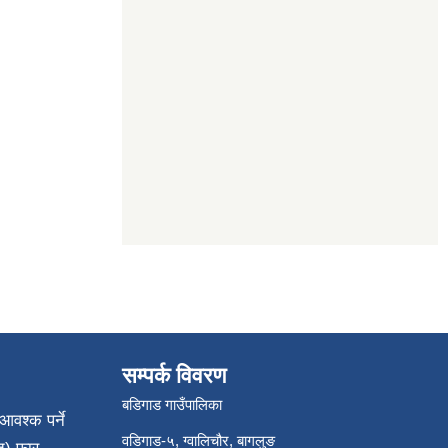
सम्पर्क विवरण
बडिगाड गाउँपालिका
आवश्क पर्ने
वडिगाड-५, ग्वालिचौर, बागलुङ