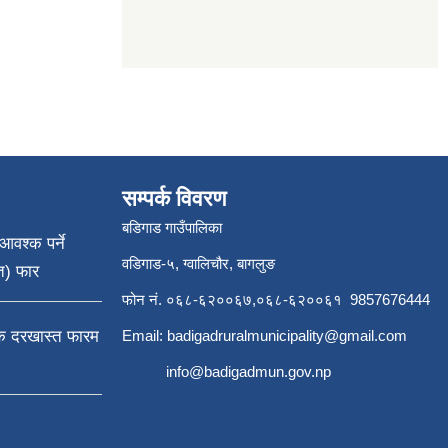
सम्पर्क विवरण
बडिगाड गाउँपालिका
आवश्क पर्ने
वडिगाड-५, ग्वालिचौर, बागलुङ
त) फार
फोन नं. ०६८-६२००६७,०६८-६२००६१ 9857676444
्क दरखास्त फारम
Email:
badigadruralmunicipality@gmail.com
info@badigadmun.gov.np