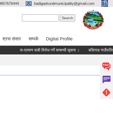
9857676444
badigadruralmunicipality@gmail.com
Search form
Search
श्रस संसार
सम्पर्क
Digital Profile
स-प्रमाण दाबी विरोध गर्ने सम्बन्धी सूचना ।
बडिगाड गाउँपालिकाक