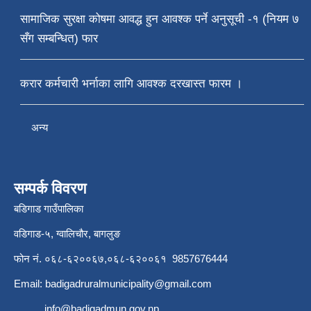
सामाजिक सुरक्षा कोषमा आवद्ध हुन आवश्क पर्ने अनुसूची -१ (नियम ७
सँग सम्बन्धित) फार
करार कर्मचारी भर्नाका लागि आवश्क दरखास्त फारम ।
अन्य
सम्पर्क विवरण
बडिगाड गाउँपालिका
वडिगाड-५, ग्वालिचौर, बागलुङ
फोन नं. ०६८-६२००६७,०६८-६२००६१ 9857676444
Email:
badigadruralmunicipality@gmail.com
info@badigadmun.gov.np