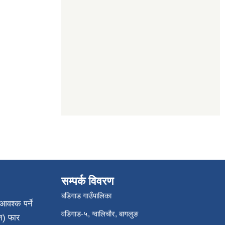
सम्पर्क विवरण
बडिगाड गाउँपालिका
आवश्क पर्ने
वडिगाड-५, ग्वालिचौर, बागलुङ
त) फार