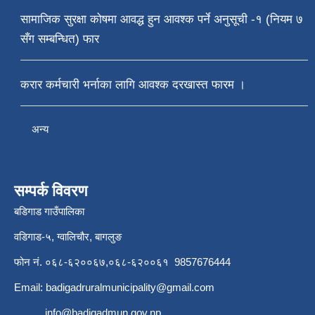
सामाजिक सुरक्षा कोषमा आवद्ध हुन आवश्क पर्ने अनुसूची -१ (नियम ७
सँग सम्बन्धित) फार
करार कर्मचारी भर्नाका लागि आवश्क दरखास्त फारम ।
अन्य
सम्पर्क विवरण
बडिगाड गाउँपालिका
वडिगाड-५, ग्वालिचौर, बागलुङ
फोन नं. ०६८-६२००६७,०६८-६२००६१ 9857676444
Email:
badigadruralmunicipality@gmail.com
info@badigadmun.gov.np