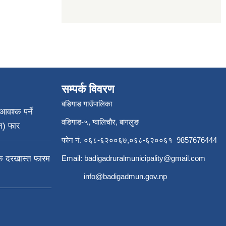
सम्पर्क विवरण
बडिगाड गाउँपालिका
आवश्क पर्ने
वडिगाड-५, ग्वालिचौर, बागलुङ
त) फार
फोन नं. ०६८-६२००६७,०६८-६२००६१ 9857676444
्क दरखास्त फारम
Email:
badigadruralmunicipality@gmail.com
info@badigadmun.gov.np