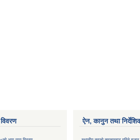
 विवरण
ऐन, कानुन तथा निर्देशि
०को आय व्यय विवरण
स्थानीय तहको सरकारबाट गरिने बजा