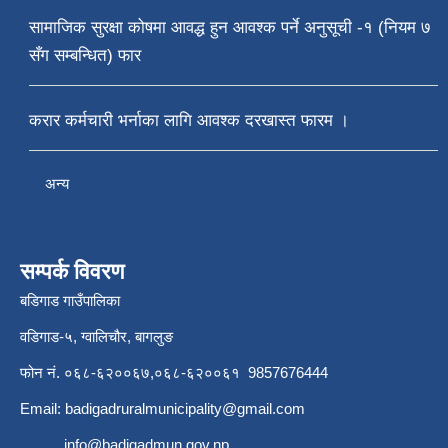
सामाजिक सुरक्षा कोषमा आवद्ध हुन आवश्क पर्ने अनुसूची -१ (नियम ७
सँग सम्बन्धित) फार
करार कर्मचारी भर्नाका लागि आवश्क दरखास्त फारम ।
अन्य
सम्पर्क विवरण
बडिगाड गाउँपालिका
वडिगाड-५, ग्वालिचौर, बागलुङ
फोन नं. ०६८-६२००६७,०६८-६२००६१ 9857676444
Email:
badigadruralmunicipality@gmail.com
info@badigadmun.gov.np