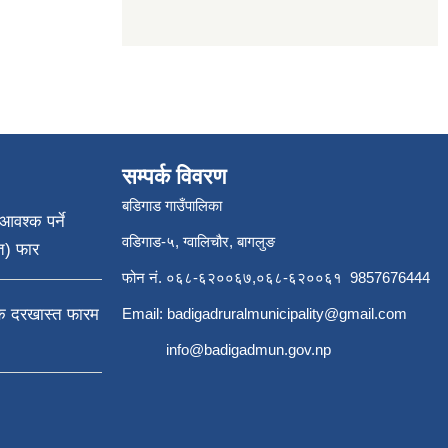
सम्पर्क विवरण
बडिगाड गाउँपालिका
आवश्क पर्ने
वडिगाड-५, ग्वालिचौर, बागलुङ
त) फार
फोन नं. ०६८-६२००६७,०६८-६२००६१ 9857676444
्क दरखास्त फारम
Email:
badigadruralmunicipality@gmail.com
info@badigadmun.gov.np