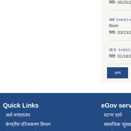
मिति:
05/25/
आव २०७९/८०को
विवरण
मिति:
03/23/
आ.व. २०७९/८०
मिति:
01/18/
अन्य
Quick Links
eGov serv
अर्थ मन्त्रालय
घटना दर्ता
केन्द्रीय पञ्जिकरण विभाग
सामाजिक सुरक्ष