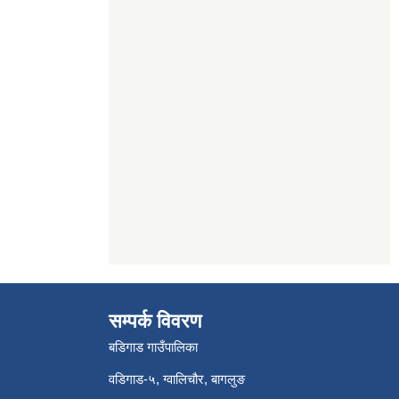
सम्पर्क विवरण
बडिगाड गाउँपालिका
वडिगाड-५, ग्वालिचौर, बागलुङ