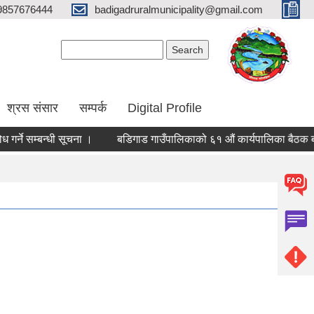
9857676444
badigadruralmunicipality@gmail.com
Search form
Search
श्रस संसार
सम्पर्क
Digital Profile
र्ने सम्बन्धी सूचना ।
बडिगाड गाउँपालिकाको ६१ औं कार्यपालिका बैठक बस्न