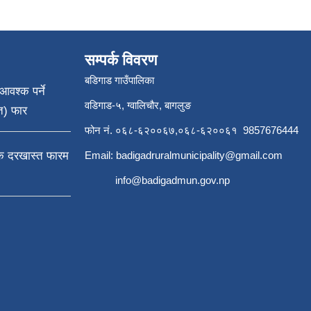
सम्पर्क विवरण
बडिगाड गाउँपालिका
आवश्क पर्ने
वडिगाड-५, ग्वालिचौर, बागलुङ
त) फार
फोन नं. ०६८-६२००६७,०६८-६२००६१ 9857676444
्क दरखास्त फारम
Email:
badigadruralmunicipality@gmail.com
info@badigadmun.gov.np