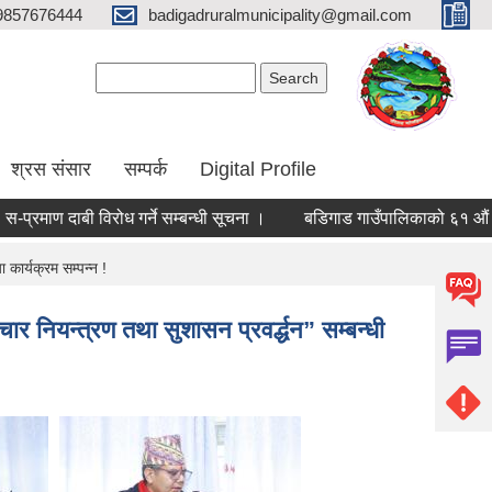
9857676444
badigadruralmunicipality@gmail.com
Search form
Search
श्रस संसार
सम्पर्क
Digital Profile
रमाण दाबी विरोध गर्ने सम्बन्धी सूचना ।
बडिगाड गाउँपालिकाको ६१ औं कार्यप
कार्यक्रम सम्पन्न !
 नियन्त्रण तथा सुशासन प्रवर्द्धन” सम्बन्धी