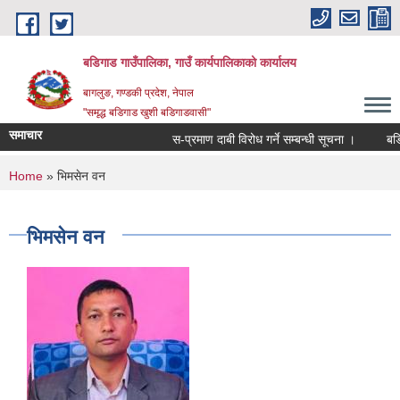
Skip to main content
बडिगाड गाउँपालिका, गाउँ कार्यपालिकाको कार्यालय
बागलुङ, गण्डकी प्रदेश, नेपाल
"समृद्ध बडिगाड खुशी बडिगाडवासी"
समाचार
स-प्रमाण दाबी विरोध गर्ने सम्बन्धी सूचना ।
बडिग
You are here
Home
» भिमसेन वन
भिमसेन वन