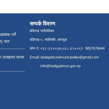
सम्पर्क विवरण
बडिगाड गाउँपालिका
आवश्क पर्ने
वडिगाड-५, ग्वालिचौर, बागलुङ
त) फार
फोन नं. ०६८-६२००६७,०६८-६२००६१ 9857676444
्क दरखास्त फारम
Email:
badigadruralmunicipality@gmail.com
info@badigadmun.gov.np