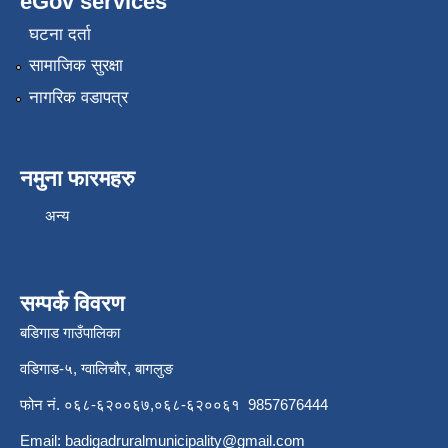
eGov services
घटना दर्ता
सामाजिक सुरक्षा
नागरिक वडापत्र
नमुना फारमहरु
अन्य
सम्पर्क विवरण
बडिगाड गाउँपालिका
वडिगाड-५, ग्वालिचौर, बागलुङ
फोन नं. ०६८-६२००६७,०६८-६२००६१ 9857676444
Email:
badigadruralmunicipality@gmail.com