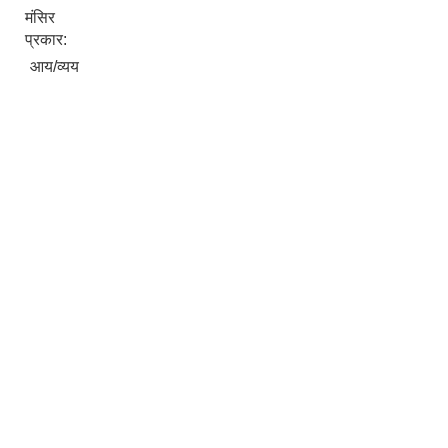
मंसिर
प्रकार:
आय/व्यय